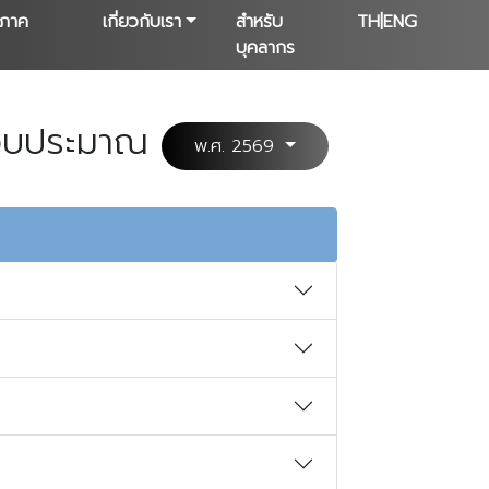
าภาค
เกี่ยวกับเรา
สำหรับ
TH|ENG
บุคลากร
ีงบประมาณ
พ.ศ. 2569